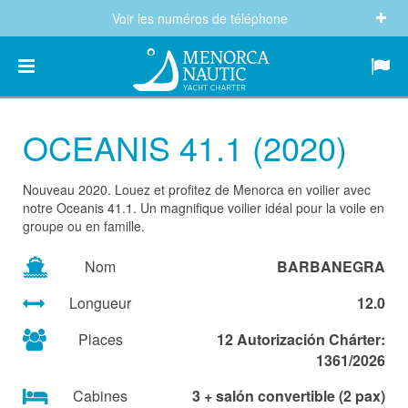
Voir les numéros de téléphone
(+34) 682 605 244
info@menorcanautic.com
OCEANIS 41.1 (2020)
Nouveau 2020. Louez et profitez de Menorca en voilier avec
notre Oceanis 41.1. Un magnifique voilier idéal pour la voile en
groupe ou en famille.
Nom
BARBANEGRA
Longueur
12.0
Places
12 Autorización Chárter:
1361/2026
Cabines
3 + salón convertible (2 pax)