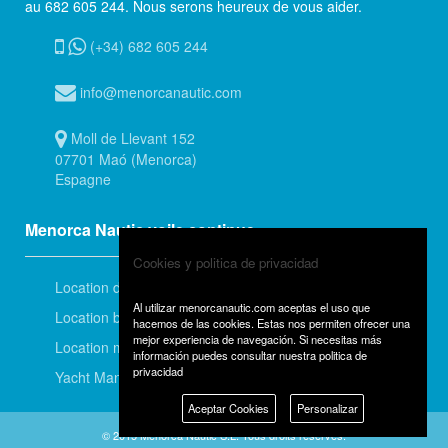
au 682 605 244. Nous serons heureux de vous aider.
(+34) 682 605 244
info@menorcanautic.com
Moll de Llevant 152
07701 Maó (Menorca)
Espagne
Menorca Nautic voile continue
Cookies y politica de privacidad
Location de voiliers
Al utilizar menorcanautic.com aceptas el uso que
Location bateau à moteur
hacemos de las cookies. Estas nos permiten ofrecer una
mejor experiencia de navegación. Si necesitas más
Location menorquines
información puedes consultar
nuestra politica de
privacidad
Yacht Management
Aceptar Cookies
Personalizar
© 2015 Menorca Nautic S.L. Tous droits réservés.