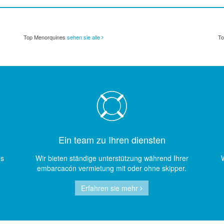
Top Menorquines
sehen sie alle
To
Ein team zu Ihren diensten
os
Wir bieten ständige unterstützung während Ihrer
W
embarcacón vermietung mit oder ohne skipper.
Erfahren sie mehr