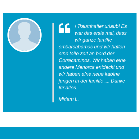
! Traumhafter urlaub! Es
Hallo Berta. Ich wollte
war das erste mal, dass
Ihnen nur für die große
wir ganze familie
woche danken wir im
embarcábamos und wir hatten
Puigmar verbracht. Xavi
eine tolle zeit an bord der
majísimo, die große strecke und
Correcaminos. Wir haben eine
natürlich das extrem
andere Menorca entdeckt und
komfortables boot. Wir haben
wir haben eine neue kabine
keine probleme gehabt, und wir
jungen in der familie .... Danke
wirklich genossen. Bis zum
für alles.
nächsten mal!
Miriam L.
Rosana P