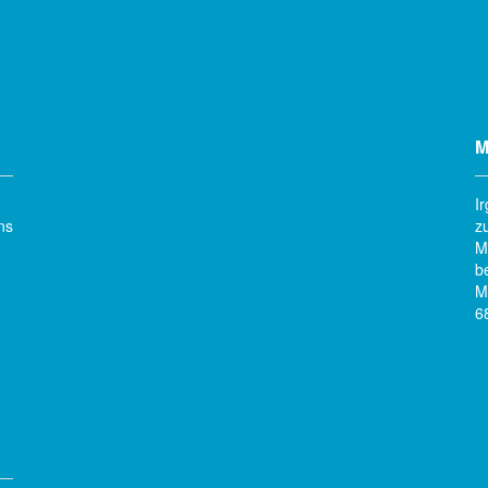
M
I
ns
z
M
b
M
6