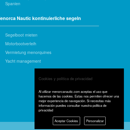
Spanien
enorca Nautic kontinuierliche segeln
Segelboot mieten
Motorbootverleih
Vermietung menorquines
Yacht management
Cookies y politica de privacidad
Al utilizar menorcanautic.com aceptas el uso que
hacemos de las cookies. Estas nos permiten ofrecer una
mejor experiencia de navegación. Si necesitas más
información puedes consultar
nuestra politica de
privacidad
Aceptar Cookies
Personalizar