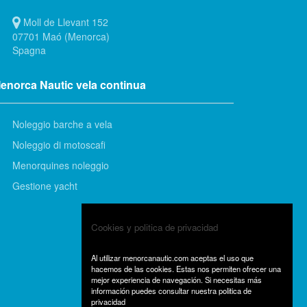
Moll de Llevant 152
07701 Maó (Menorca)
Spagna
enorca Nautic vela continua
Noleggio barche a vela
Noleggio di motoscafi
Menorquines noleggio
Gestione yacht
Cookies y politica de privacidad
Al utilizar menorcanautic.com aceptas el uso que
hacemos de las cookies. Estas nos permiten ofrecer una
mejor experiencia de navegación. Si necesitas más
información puedes consultar
nuestra politica de
privacidad