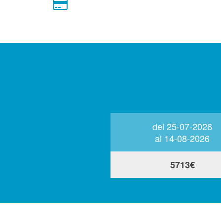
del 22-05-2027
del 25-07-2026
al 18-06-2027
al 14-08-2026
196€
5713€