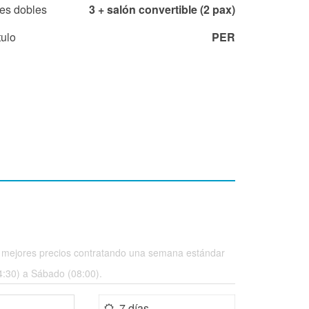
es dobles
3 + salón convertible (2 pax)
tulo
PER
 mejores precios contratando una semana estándar
:30) a Sábado (08:00).
7 días