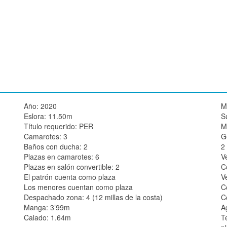
Año: 2020
M
Eslora: 11.50m
S
Título requerido: PER
M
Camarotes: 3
G
Baños con ducha: 2
2
Plazas en camarotes: 6
V
Plazas en salón convertible: 2
C
El patrón cuenta como plaza
V
Los menores cuentan como plaza
C
Despachado zona: 4 (12 millas de la costa)
C
Manga: 3’99m
A
Calado: 1.64m
T