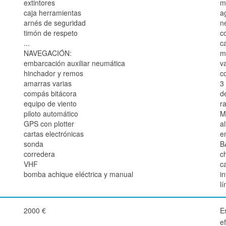
extintores
m
caja herramientas
a
arnés de seguridad
n
timón de respeto
c
...
c
NAVEGACIÓN:
m
embarcación auxiliar neumática
va
hinchador y remos
c
amarras varias
3
compás bitácora
d
equipo de viento
r
piloto automático
M
GPS con plotter
a
cartas electrónicas
e
sonda
B
corredera
ch
VHF
c
bomba achique eléctrica y manual
i
l
2000 €
Es
e