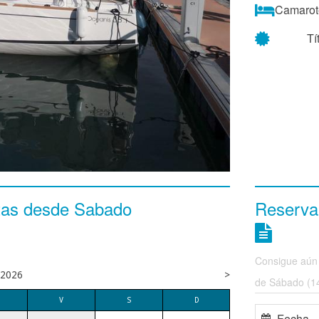
Camarot
Tí
tas desde Sabado
Reserva
Consigue aún
2026
>
de Sábado (14
V
S
D