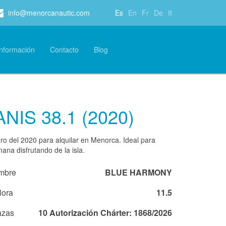
info@menorcanautic.com
Es
En
Fr
De
It
Información
Contacto
Blog
NIS 38.1 (2020)
ro del 2020 para alquilar en Menorca. Ideal para
ana disfrutando de la isla.
mbre
BLUE HARMONY
lora
11.5
azas
10 Autorización Chárter: 1868/2026