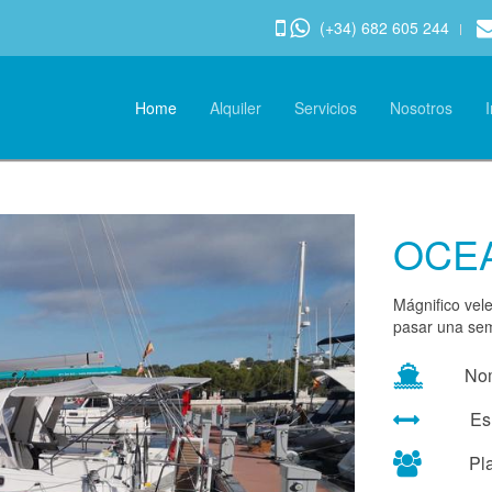
(+34) 682 605 244
Home
Alquiler
Servicios
Nosotros
OCEA
Mágnifico vele
pasar una sem
No
Es
Pl