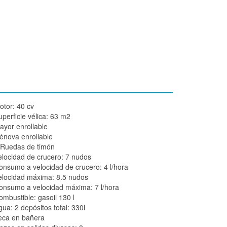
otor: 40 cv
uperficie vélica: 63 m2
ayor enrollable
énova enrollable
 Ruedas de timón
elocidad de crucero: 7 nudos
onsumo a velocidad de crucero: 4 l/hora
elocidad máxima: 8.5 nudos
onsumo a velocidad máxima: 7 l/hora
ombustible: gasoil 130 l
gua: 2 depósitos total: 330l
eca en bañera