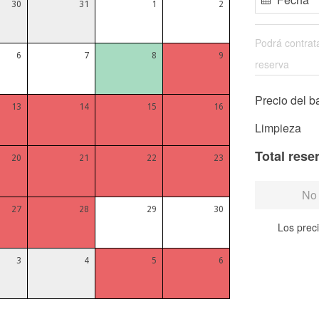
30
31
1
2
Podrá contrata
6
7
8
9
reserva
Precio del b
13
14
15
16
Limpieza
Total rese
20
21
22
23
No 
27
28
29
30
Los prec
3
4
5
6