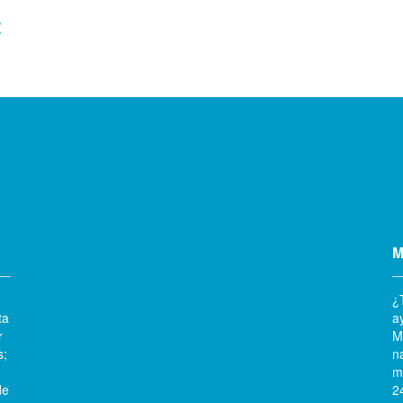
:
M
¿
ta
a
r
M
s;
n
m
de
2