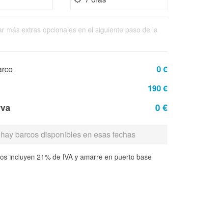
r más extras opcionales en el siguiente paso de la
arco
0 €
190 €
rva
0 €
hay barcos disponibles en esas fechas
ios incluyen 21% de IVA y amarre en puerto base