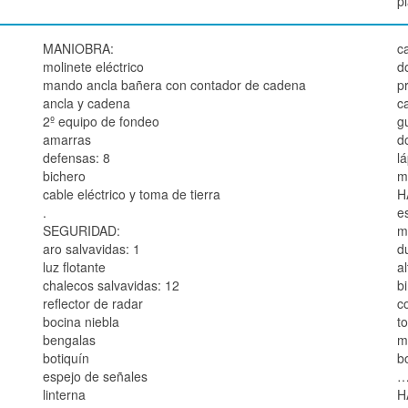
p
MANIOBRA:
c
molinete eléctrico
d
mando ancla bañera con contador de cadena
p
ancla y cadena
c
2º equipo de fondeo
g
amarras
d
defensas: 8
l
bichero
m
cable eléctrico y toma de tierra
H
.
e
SEGURIDAD:
m
aro salvavidas: 1
d
luz flotante
a
chalecos salvavidas: 12
b
reflector de radar
c
bocina niebla
to
bengalas
m
botiquín
b
espejo de señales
linterna
H