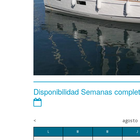
Disponibilidad Semanas comple
<
agosto 
L
M
M
J