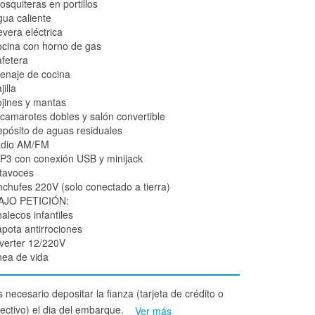
osquiteras en portillos
gua caliente
evera eléctrica
ocina con horno de gas
afetera
enaje de cocina
jilla
ojines y mantas
 camarotes dobles y salón convertible
epósito de aguas residuales
adio AM/FM
P3 con conexión USB y minijack
ltavoces
nchufes 220V (solo conectado a tierra)
AJO PETICIÓN:
alecos infantiles
apota antirrociones
nverter 12/220V
ínea de vida
 necesario depositar la fianza (tarjeta de crédito o
fectivo) el dia del embarque.
Ver más