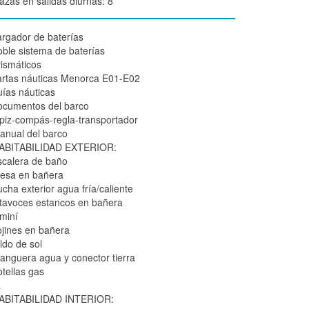
lazas en salidas diurnas: 8
argador de baterías
oble sistema de baterías
rismáticos
artas náuticas Menorca E01-E02
uías náuticas
ocumentos del barco
ápiz-compás-regla-transportador
anual del barco
ABITABILIDAD EXTERIOR:
scalera de baño
esa en bañera
ucha exterior agua fría/caliente
ltavoces estancos en bañera
iminí
ojines en bañera
ldo de sol
anguera agua y conector tierra
otellas gas
…
ABITABILIDAD INTERIOR: