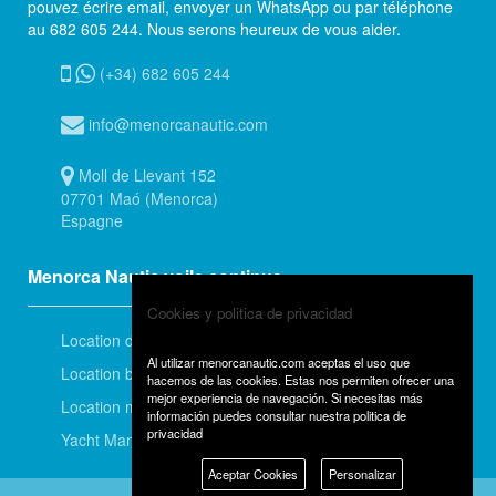
pouvez écrire email, envoyer un WhatsApp ou par téléphone
au 682 605 244. Nous serons heureux de vous aider.
(+34) 682 605 244
info@menorcanautic.com
Moll de Llevant 152
07701 Maó (Menorca)
Espagne
Menorca Nautic voile continue
Cookies y politica de privacidad
Location de voiliers
Al utilizar menorcanautic.com aceptas el uso que
Location bateau à moteur
hacemos de las cookies. Estas nos permiten ofrecer una
mejor experiencia de navegación. Si necesitas más
Location menorquines
información puedes consultar
nuestra politica de
privacidad
Yacht Management
Aceptar Cookies
Personalizar