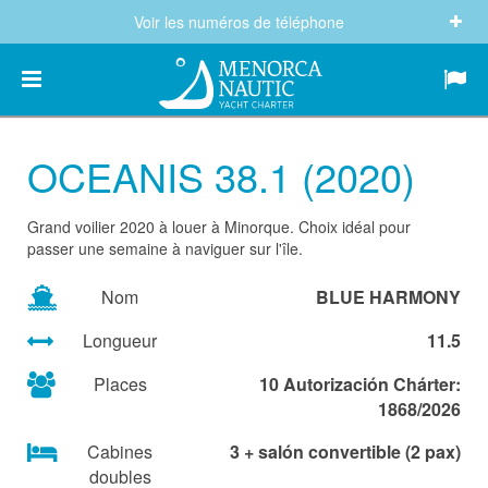
Voir les numéros de téléphone
(+34) 682 605 244
info@menorcanautic.com
OCEANIS 38.1 (2020)
Grand voilier 2020 à louer à Minorque. Choix idéal pour
passer une semaine à naviguer sur l'île.
Nom
BLUE HARMONY
Longueur
11.5
Places
10 Autorización Chárter:
1868/2026
Cabines
3 + salón convertible (2 pax)
doubles