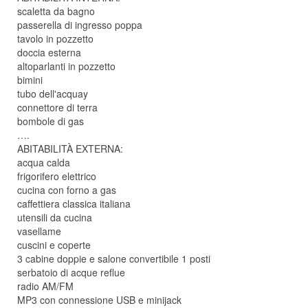
scaletta da bagno
passerella di ingresso poppa
tavolo in pozzetto
doccia esterna
altoparlanti in pozzetto
bimini
tubo dell'acquay
connettore di terra
bombole di gas
….
ABITABILITÀ EXTERNA:
acqua calda
frigorifero elettrico
cucina con forno a gas
caffettiera classica italiana
utensili da cucina
vasellame
cuscini e coperte
3 cabine doppie e salone convertibile 1 posti
serbatoio di acque reflue
radio AM/FM
MP3 con connessione USB e minijack