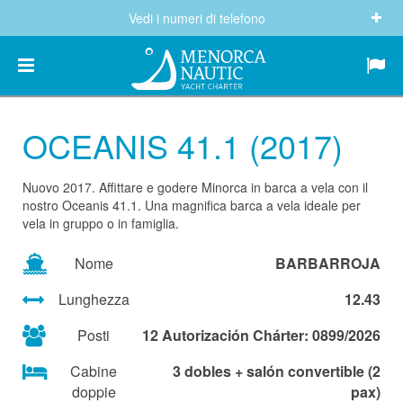
Vedi i numeri di telefono
(+34) 682 605 244
info@menorcanautic.com
OCEANIS 41.1 (2017)
Nuovo 2017. Affittare e godere Minorca in barca a vela con il
nostro Oceanis 41.1. Una magnifica barca a vela ideale per
vela in gruppo o in famiglia.
Nome
BARBARROJA
Lunghezza
12.43
Posti
12 Autorización Chárter: 0899/2026
Cabine
3 dobles + salón convertible (2
doppie
pax)