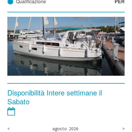
Qualificazione
PER
Disponibilità Intere settimane il
Sabato
<
agosto 2026
>