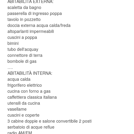
ABITABILITÀ EXTERNA:
scaletta da bagno
passerella di ingresso poppa
tavolo in pozzetto
doccia externa acqua calda/freda
altoparlanti impermeabili
cuscini a poppa
bimini
tubo dell'acquay
connettore di terra
bombole di gas
….
ABITABILITÀ INTERNA:
acqua calda
frigorifero elettrico
cucina con forno a gas
caffettiera classica italiana
utensili da cucina
vasellame
cuscini e coperte
3 cabine doppie e salone convertibile 2 posti
serbatoio di acque reflue
radio AM/FM