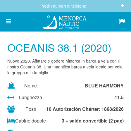
Vedi i numeri di telefono
(+34) 682 605 244
info@menorcanautic.com
OCEANIS 38.1 (2020)
Nuovo 2020. Affittare e godere Minorca in barca a vela con il
nostro Oceanis 38. Una magnifica barca a vela ideale per vela
in gruppo o in famiglia.
Nome
BLUE HARMONY
Lunghezza
11.5
Posti
10 Autorización Chárter: 1868/2026
Cabine doppie
3 + salón convertible (2 pax)