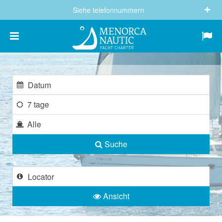
Siehe telefonnummern
(+34) 682 605 244
info@menorcanautic.com
7 tage
Alle
Suche
Ansicht