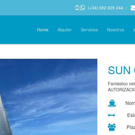
(+34) 682 605 244
Home
Alquiler
Servicios
Nosotros
SUN 
Fantástico vel
AUTORIZACIÓ
Nom
Esl
Pla