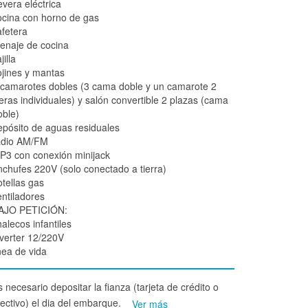
evera eléctrica
ocina con horno de gas
afetera
enaje de cocina
jilla
ojines y mantas
 camarotes dobles (3 cama doble y un camarote 2
teras individuales) y salón convertible 2 plazas (cama
oble)
epósito de aguas residuales
adio AM/FM
P3 con conexión minijack
nchufes 220V (solo conectado a tierra)
otellas gas
entiladores
AJO PETICIÓN:
alecos infantiles
nverter 12/220V
nea de vida
 necesario depositar la fianza (tarjeta de crédito o
fectivo) el dia del embarque.
Ver más