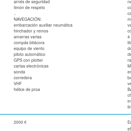
arnés de seguridad
n
timón de respeto
c
..
c
NAVEGACIÓN:
m
embarcación auxiliar neumática
va
hinchador y remos
c
amarras varias
4
compás bitácora
li
equipo de viento
d
piloto automático
d
GPS con plotter
r
cartas electrónicas
M
sonda
e
corredera
b
VHF
v
hélice de proa
B
ch
i
li
2000 €
Es
e