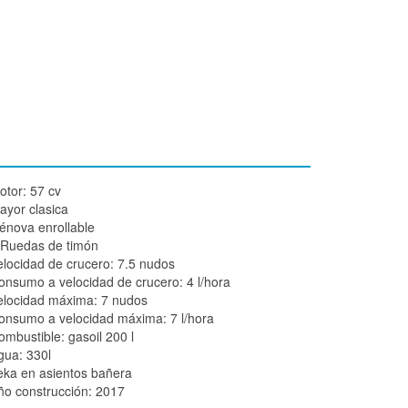
otor: 57 cv
ayor clasica
énova enrollable
 Ruedas de timón
elocidad de crucero: 7.5 nudos
onsumo a velocidad de crucero: 4 l/hora
elocidad máxima: 7 nudos
onsumo a velocidad máxima: 7 l/hora
ombustible: gasoil 200 l
gua: 330l
eka en asientos bañera
ño construcción: 2017