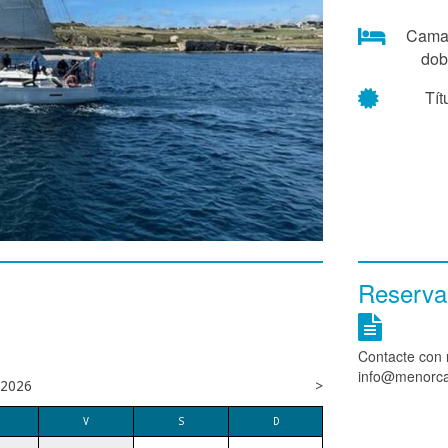
Cama
dob
Tít
Reserva
Contacte con 
info@menorcan
2026
>
V
S
D