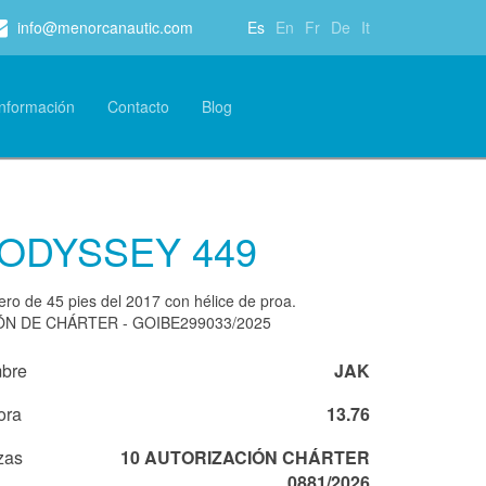
info@menorcanautic.com
Es
En
Fr
De
It
Información
Contacto
Blog
ODYSSEY 449
ero de 45 pies del 2017 con hélice de proa.
N DE CHÁRTER - GOIBE299033/2025
bre
JAK
ora
13.76
zas
10 AUTORIZACIÓN CHÁRTER
0881/2026