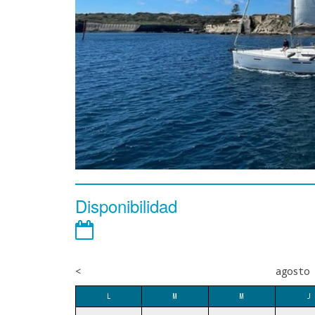
Disponibilidad
<
agosto 
L
M
M
J