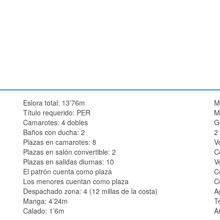
Eslora total: 13’76m
M
Título requerido: PER
M
Camarotes: 4 dobles
G
Baños con ducha: 2
2
Plazas en camarotes: 8
V
Plazas en salón convertible: 2
C
Plazas en salidas diurnas: 10
V
El patrón cuenta como plaza
C
Los menores cuentan como plaza
C
Despachado zona: 4 (12 millas de la costa)
A
Manga: 4’24m
T
Calado: 1’6m
A