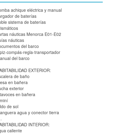
omba achique eléctrica y manual
argador de baterías
oble sistema de baterías
rismáticos
artas náuticas Menorca E01-E02
uías náuticas
ocumentos del barco
ápiz-compás-regla-transportador
anual del barco
ABITABILIDAD EXTERIOR:
scalera de baño
esa en bañera
ucha exterior
ltavoces en bañera
iminí
ldo de sol
anguera agua y conector tierra
.
ABITABILIDAD INTERIOR:
gua caliente