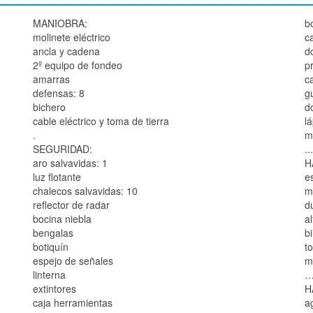
MANIOBRA:
b
molinete eléctrico
c
ancla y cadena
d
2º equipo de fondeo
p
amarras
c
defensas: 8
g
bichero
d
cable eléctrico y toma de tierra
l
.
m
SEGURIDAD:
...
aro salvavidas: 1
H
luz flotante
e
chalecos salvavidas: 10
m
reflector de radar
d
bocina niebla
a
bengalas
b
botiquín
to
espejo de señales
m
linterna
…
extintores
H
caja herramientas
a