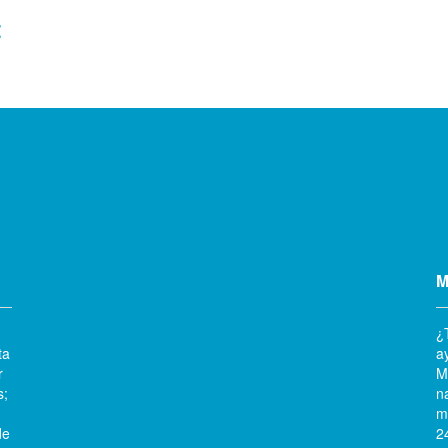
:
M
¿
ta
a
r
M
s;
n
m
de
2