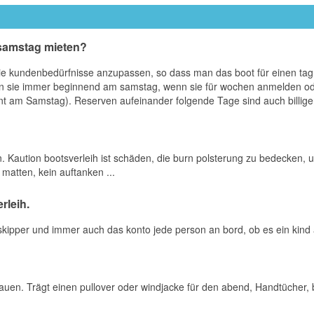
 samstag mieten?
uf die kundenbedürfnisse anzupassen, so dass man das boot für einen t
nden sie immer beginnend am samstag, wenn sie für wochen anmelden o
 am Samstag). Reserven aufeinander folgende Tage sind auch billiger 
n. Kaution bootsverleih ist schäden, die burn polsterung zu bedecken, 
matten, kein auftanken ...
rleih.
 skipper und immer auch das konto jede person an bord, ob es ein kind
tauen. Trägt einen pullover oder windjacke für den abend, Handtücher,