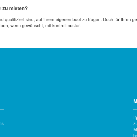
r zu mieten?
 qualifiziert sind, auf ihrem eigenen boot zu tragen. Doch für Ihren 
 üben, wenn gewünscht, mit kontrollmuster.
M
I
ns
z
M
b