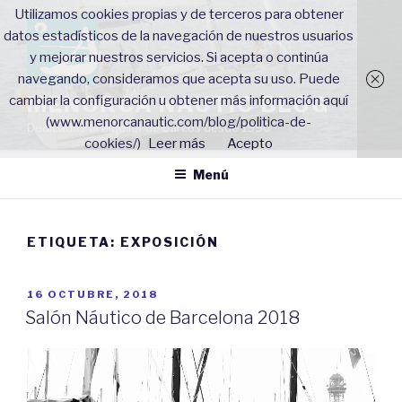
Saltar
Utilizamos cookies propias y de terceros para obtener
al
datos estadísticos de la navegación de nuestros usuarios
contenido
y mejorar nuestros servicios. Si acepta o continúa
navegando, consideramos que acepta su uso. Puede
MENORCA NAUTIC BLOG
cambiar la configuración u obtener más información aquí
(www.menorcanautic.com/blog/politica-de-
Dedicados al alquiler de barcos desde 1990
cookies/)
Leer más
Acepto
Menú
ETIQUETA: EXPOSICIÓN
PUBLICADO
16 OCTUBRE, 2018
EL
Salón Náutico de Barcelona 2018