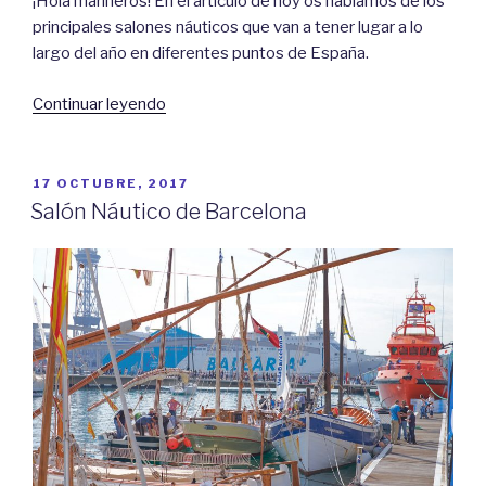
¡Hola marineros! En el artículo de hoy os hablamos de los
principales salones náuticos que van a tener lugar a lo
largo del año en diferentes puntos de España.
«Salones
Continuar leyendo
Náuticos
en
España
PUBLICADO
17 OCTUBRE, 2017
EL
2018»
Salón Náutico de Barcelona