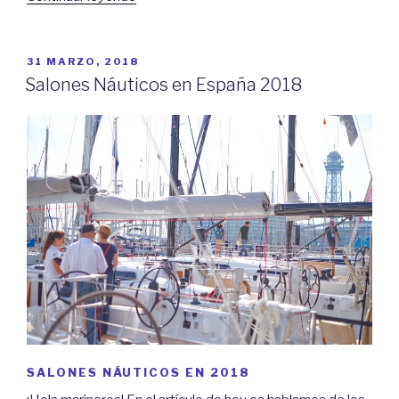
Náutico
de
Barcelona
PUBLICADO
31 MARZO, 2018
EL
2018»
Salones Náuticos en España 2018
SALONES NÁUTICOS EN 2018