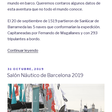
mundo en barco. Queremos contaros algunos datos de
esta aventura que no todo el mundo conoce.
El 20 de septiembre de 1519 partieron de Sanlúcar de
Barrameda las 5 naves que conformarían la expedición.
Capitaneadas por Fernando de Magallanes y con 293
tripulantes a bordo.
«Primera
Continuar leyendo
vuelta
al
mundo
PUBLICADO
31 OCTUBRE, 2019
EL
en
Salón Náutico de Barcelona 2019
barco»