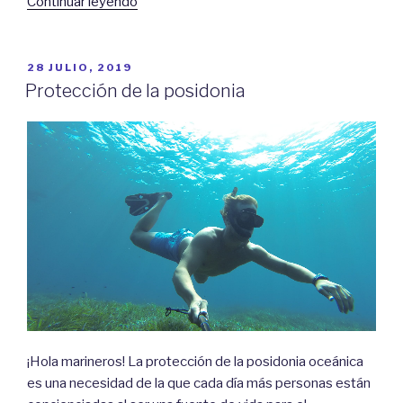
«Fondeos
Continuar leyendo
de
Menorca
(VI):
PUBLICADO
28 JULIO, 2019
EL
Son
Protección de la posidonia
Saura
–
Son
Bou»
¡Hola marineros! La protección de la posidonia oceánica
es una necesidad de la que cada día más personas están