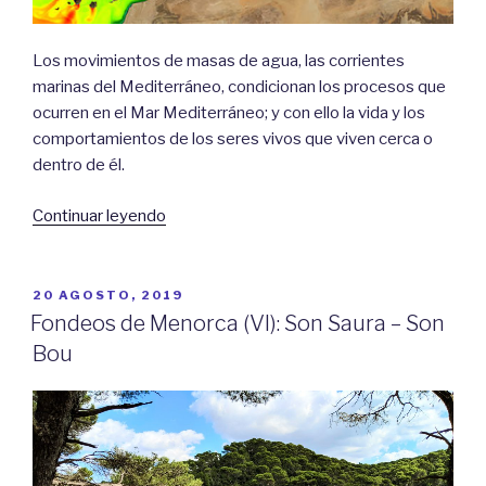
Los movimientos de masas de agua, las corrientes
marinas del Mediterráneo, condicionan los procesos que
ocurren en el Mar Mediterráneo; y con ello la vida y los
comportamientos de los seres vivos que viven cerca o
dentro de él.
«Corrientes
Continuar leyendo
marinas
del
Mediterráneo»
PUBLICADO
20 AGOSTO, 2019
EL
Fondeos de Menorca (VI): Son Saura – Son
Bou