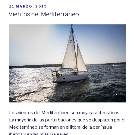
(IV):
PUBLICADO
11 MARZO, 2019
EL
Pregonda
Vientos del Mediterráneo
–
Cala
Morell»
Los vientos del Mediterráneo son muy característicos.
La mayoría de las perturbaciones que se desplazan por el
Mediterráneo se forman en el litoral de la península
ibérica y en las Islas Baleares.