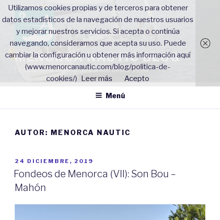
Saltar
Utilizamos cookies propias y de terceros para obtener
al
datos estadísticos de la navegación de nuestros usuarios
contenido
y mejorar nuestros servicios. Si acepta o continúa
navegando, consideramos que acepta su uso. Puede
MENORCA NAUTIC BLOG
cambiar la configuración u obtener más información aquí
(www.menorcanautic.com/blog/politica-de-
Dedicados al alquiler de barcos desde 1990
cookies/)
Leer más
Acepto
Menú
AUTOR:
MENORCA NAUTIC
PUBLICADO
24 DICIEMBRE, 2019
EL
Fondeos de Menorca (VII): Son Bou –
Mahón