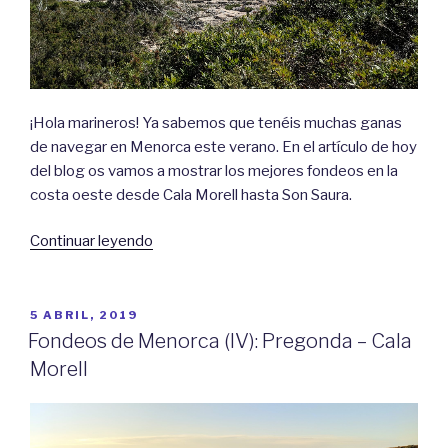
¡Hola marineros! Ya sabemos que tenéis muchas ganas
de navegar en Menorca este verano. En el artículo de hoy
del blog os vamos a mostrar los mejores fondeos en la
costa oeste desde Cala Morell hasta Son Saura.
«Fondeos
Continuar leyendo
de
Menorca
(V):
PUBLICADO
5 ABRIL, 2019
EL
Cala
Fondeos de Menorca (IV): Pregonda – Cala
Morell
Morell
–
Son
Saura»