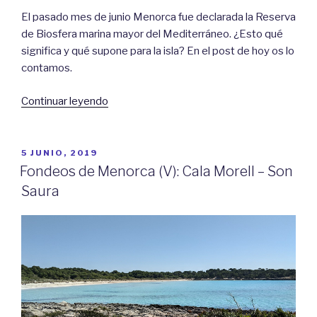
El pasado mes de junio Menorca fue declarada la Reserva
de Biosfera marina mayor del Mediterráneo. ¿Esto qué
significa y qué supone para la isla? En el post de hoy os lo
contamos.
«Reserva
Continuar leyendo
de
Biosfera
marina
PUBLICADO
5 JUNIO, 2019
EL
de
Fondeos de Menorca (V): Cala Morell – Son
Menorca»
Saura