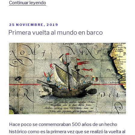
«Fondeos
Continuar leyendo
de
Menorca
(VII):
PUBLICADO
25 NOVIEMBRE, 2019
EL
Son
Primera vuelta al mundo en barco
Bou
–
Mahón»
Hace poco se conmemoraban 500 años de un hecho
histórico como es la primera vez que se realizó la vuelta al