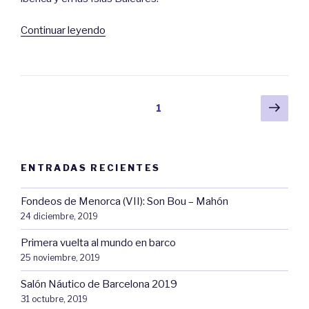
«Vientos
Continuar leyendo
del
Mediterráneo»
Navegación
Sigu
Página
1
pági
de
entradas
ENTRADAS RECIENTES
Fondeos de Menorca (VII): Son Bou – Mahón
24 diciembre, 2019
Primera vuelta al mundo en barco
25 noviembre, 2019
Salón Náutico de Barcelona 2019
31 octubre, 2019