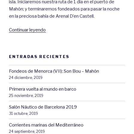
isla. Iniciaremos nuestra ruta de 1 día en el puerto de
Mahón; y terminaremos fondeados para pasar la noche
en la preciosa bahía de Arenal D’en Castell.
«Fondeos
Continuar leyendo
en
Menorca
(II):
ENTRADAS RECIENTES
Mahón
–
Fondeos de Menorca (VII): Son Bou – Mahón
Arenal
24 diciembre, 2019
d’en
Castell»
Primera vuelta al mundo en barco
25 noviembre, 2019
Salón Náutico de Barcelona 2019
31 octubre, 2019
Corrientes marinas del Mediterráneo
24 septiembre, 2019