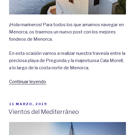
¡Hola marineros! Para todos los que amamos navegar en
Menorca, os traemos un nuevo post con los mejores
fondeos de Menorca.
En esta ocasión vamos a realizar nuestra travesía entre la
preciosa playa de Pregonda y la majestuosa Cala Morell;
a lo largo de la costa norte de Menorca.
«Fondeos
Continuar leyendo
de
Menorca
(IV):
PUBLICADO
11 MARZO, 2019
EL
Pregonda
Vientos del Mediterráneo
–
Cala
Morell»