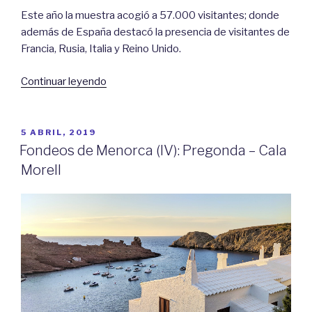
Este año la muestra acogió a 57.000 visitantes; donde
además de España destacó la presencia de visitantes de
Francia, Rusia, Italia y Reino Unido.
«Salón
Continuar leyendo
Náutico
de
Barcelona
PUBLICADO
5 ABRIL, 2019
EL
2019»
Fondeos de Menorca (IV): Pregonda – Cala
Morell