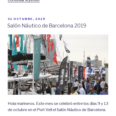
vuelta
al
mundo
PUBLICADO
31 OCTUBRE, 2019
EL
en
Salón Náutico de Barcelona 2019
barco»
Hola marineros. Este mes se celebró entre los días 9 y 13
de octubre en el Port Vell el Salón Náutico de Barcelona.