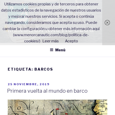
Saltar
Utilizamos cookies propias y de terceros para obtener
al
datos estadísticos de la navegación de nuestros usuarios
contenido
y mejorar nuestros servicios. Si acepta o continúa
navegando, consideramos que acepta su uso. Puede
MENORCA NAUTIC BLOG
cambiar la configuración u obtener más información aquí
(www.menorcanautic.com/blog/politica-de-
Dedicados al alquiler de barcos desde 1990
cookies/)
Leer más
Acepto
Menú
ETIQUETA: BARCOS
PUBLICADO
25 NOVIEMBRE, 2019
EL
Primera vuelta al mundo en barco