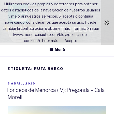
Saltar
Utilizamos cookies propias y de terceros para obtener
al
datos estadísticos de la navegación de nuestros usuarios
contenido
y mejorar nuestros servicios. Si acepta o continúa
navegando, consideramos que acepta su uso. Puede
MENORCA NAUTIC BLOG
cambiar la configuración u obtener más información aquí
(www.menorcanautic.com/blog/politica-de-
Dedicados al alquiler de barcos desde 1990
cookies/)
Leer más
Acepto
Menú
ETIQUETA: RUTA BARCO
PUBLICADO
5 ABRIL, 2019
EL
Fondeos de Menorca (IV): Pregonda – Cala
Morell