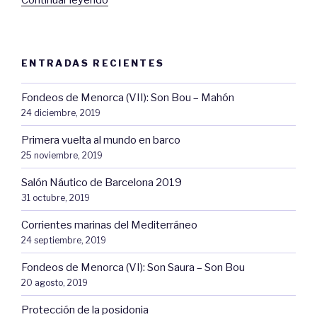
Continuar leyendo
de
7
días
ENTRADAS RECIENTES
en
barco
Fondeos de Menorca (VII): Son Bou – Mahón
por
24 diciembre, 2019
Menorca»
Primera vuelta al mundo en barco
25 noviembre, 2019
Salón Náutico de Barcelona 2019
31 octubre, 2019
Corrientes marinas del Mediterráneo
24 septiembre, 2019
Fondeos de Menorca (VI): Son Saura – Son Bou
20 agosto, 2019
Protección de la posidonia