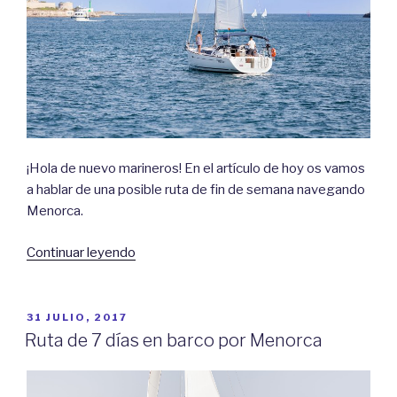
¡Hola de nuevo marineros! En el artículo de hoy os vamos
a hablar de una posible ruta de fin de semana navegando
Menorca.
«Ruta
Continuar leyendo
fin
de
semana
PUBLICADO
31 JULIO, 2017
EL
navegando
Ruta de 7 días en barco por Menorca
Menorca»