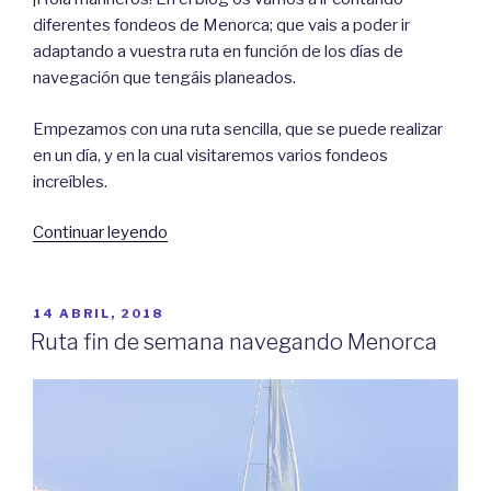
diferentes fondeos de Menorca; que vais a poder ir
adaptando a vuestra ruta en función de los días de
navegación que tengáis planeados.
Empezamos con una ruta sencilla, que se puede realizar
en un día, y en la cual visitaremos varios fondeos
increíbles.
«Fondeos
Continuar leyendo
en
Menorca
(I):
PUBLICADO
14 ABRIL, 2018
EL
Mahón
Ruta fin de semana navegando Menorca
–
Cales
Coves»